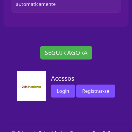
automaticamente
SEGUIR AGORA
Acessos
Login
Registrar-se