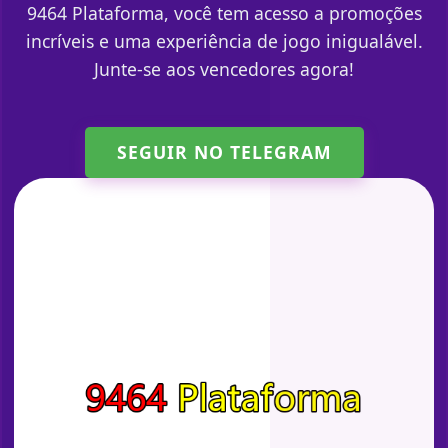
9464 Plataforma, você tem acesso a promoções
incríveis e uma experiência de jogo inigualável.
Junte-se aos vencedores agora!
SEGUIR NO TELEGRAM