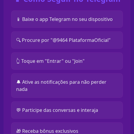
📱 Baixe o app Telegram no seu dispositivo
🔍 Procure por "@9464 PlataformaOficial"
👆 Toque em "Entrar" ou "Join"
🔔 Ative as notificações para não perder
nada
💬 Participe das conversas e interaja
🎁 Receba bônus exclusivos