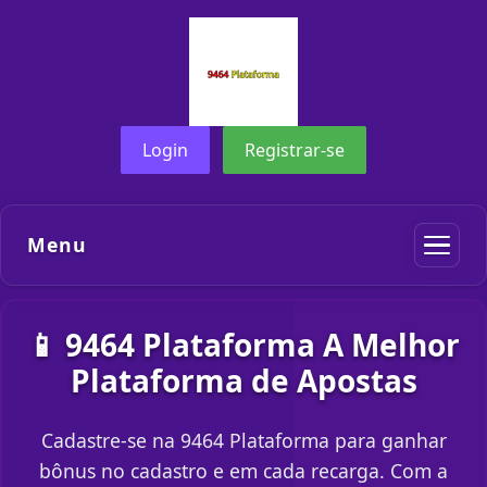
Login
Registrar-se
Menu
📱 9464 Plataforma A Melhor
Plataforma de Apostas
Cadastre-se na 9464 Plataforma para ganhar
bônus no cadastro e em cada recarga. Com a