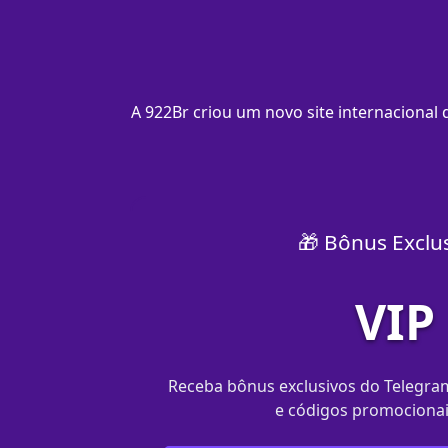
A 922Br criou um novo site internacional 
🎁 Bônus Exclu
VIP
Receba bônus exclusivos do Telegra
e códigos promocionai