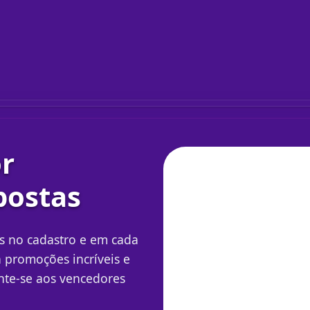
or
postas
s no cadastro e em cada
 promoções incríveis e
unte-se aos vencedores