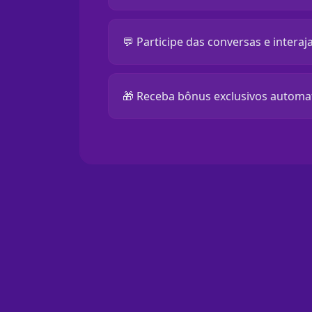
💬 Participe das conversas e interaj
🎁 Receba bônus exclusivos autom