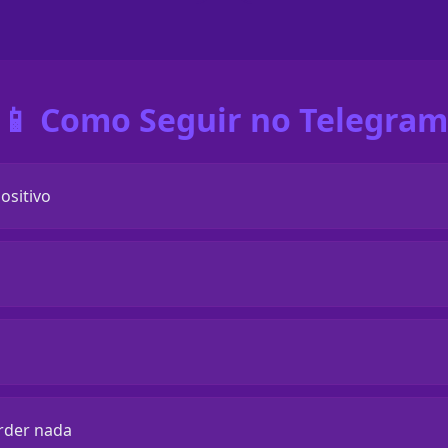
📱 Como Seguir no Telegram
ositivo
erder nada