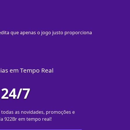
redita que apenas o jogo justo proporciona
cias em Tempo Real
24/7
e todas as novidades, promoções e
da 922Br em tempo real!