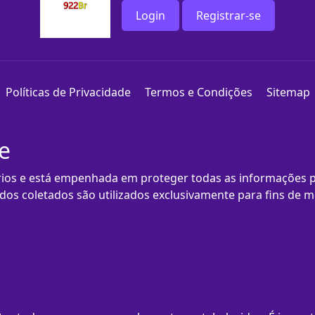
Login
Registrar-se
Políticas de Privacidade
Termos e Condições
Sitemap
de
ários e está empenhada em proteger todas as informações 
os coletados são utilizados exclusivamente para fins de m