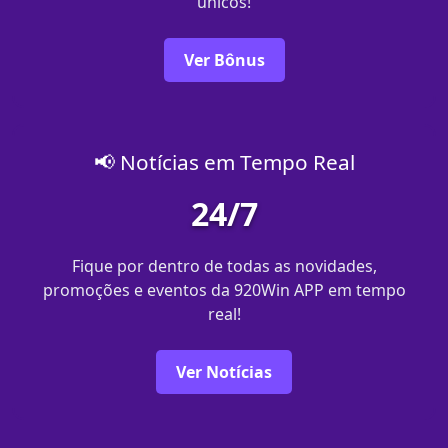
únicos!
Ver Bônus
📢 Notícias em Tempo Real
24/7
Fique por dentro de todas as novidades,
promoções e eventos da 920Win APP em tempo
real!
Ver Notícias