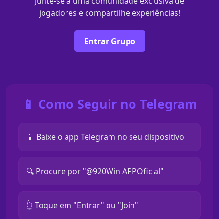
Junte-se a uma comunidade exclusiva de
jogadores e compartilhe experiências!
Entrar Grupo
📱 Como Seguir no Telegram
📱 Baixe o app Telegram no seu dispositivo
🔍 Procure por "@920Win APPOficial"
👆 Toque em "Entrar" ou "Join"