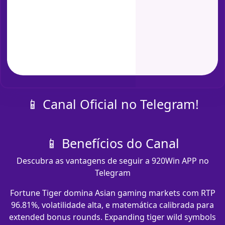
📱 Canal Oficial no Telegram!
📱 Benefícios do Canal
Descubra as vantagens de seguir a 920Win APP no
Telegram
Fortune Tiger domina Asian gaming markets com RTP
96.81%, volatilidade alta, e matemática calibrada para
extended bonus rounds. Expanding tiger wild symbols