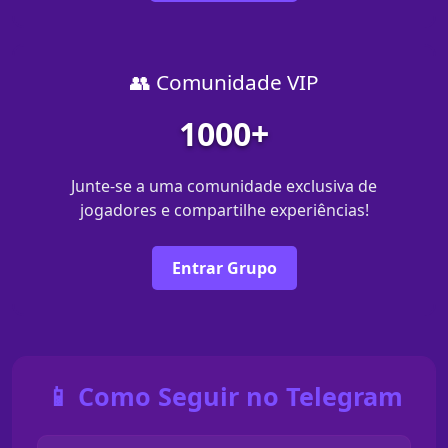
👥 Comunidade VIP
1000+
Junte-se a uma comunidade exclusiva de
jogadores e compartilhe experiências!
Entrar Grupo
📱 Como Seguir no Telegram