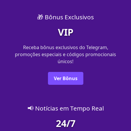
🎁 Bônus Exclusivos
VIP
Receba bônus exclusivos do Telegram,
promoções especiais e códigos promocionais
únicos!
Ver Bônus
📢 Notícias em Tempo Real
24/7