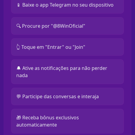
📱 Baixe o app Telegram no seu dispositivo
🔍 Procure por "@8WinOficial"
👆 Toque em "Entrar" ou "Join"
🔔 Ative as notificações para não perder
nada
💬 Participe das conversas e interaja
🎁 Receba bônus exclusivos
automaticamente