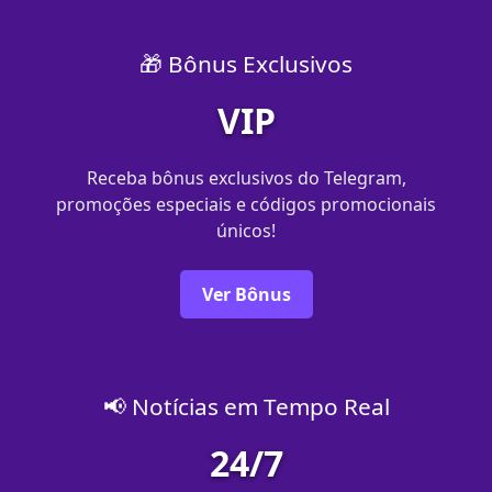
🎁 Bônus Exclusivos
VIP
Receba bônus exclusivos do Telegram,
promoções especiais e códigos promocionais
únicos!
Ver Bônus
📢 Notícias em Tempo Real
24/7