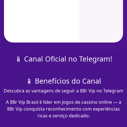
📱 Canal Oficial no Telegram!
📱 Benefícios do Canal
Descubra as vantagens de seguir a 8Br Vip no Telegram
A 8Br Vip Brasil é líder em jogos de cassino online — a
8Br Vip conquista reconhecimento com experiências
ricas e serviço dedicado.