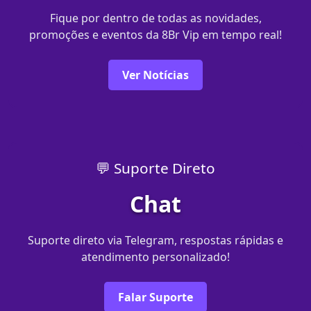
Fique por dentro de todas as novidades,
promoções e eventos da 8Br Vip em tempo real!
Ver Notícias
💬 Suporte Direto
Chat
Suporte direto via Telegram, respostas rápidas e
atendimento personalizado!
Falar Suporte