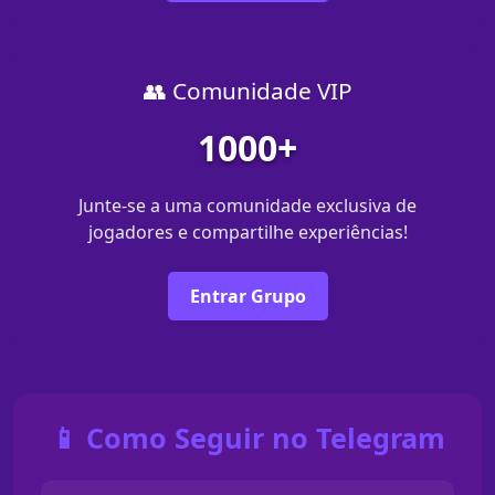
👥 Comunidade VIP
1000+
Junte-se a uma comunidade exclusiva de
jogadores e compartilhe experiências!
Entrar Grupo
📱 Como Seguir no Telegram