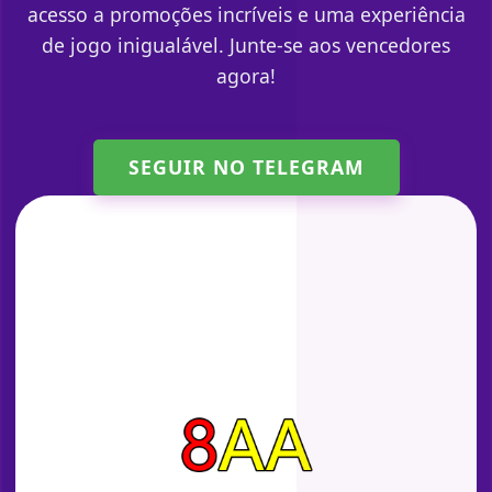
acesso a promoções incríveis e uma experiência
de jogo inigualável. Junte-se aos vencedores
agora!
SEGUIR NO TELEGRAM