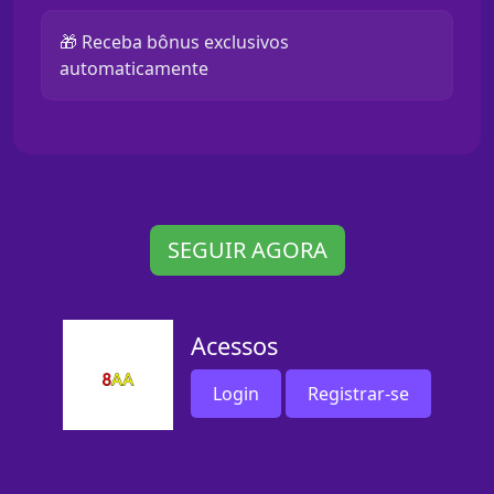
🎁 Receba bônus exclusivos
automaticamente
SEGUIR AGORA
Acessos
Login
Registrar-se