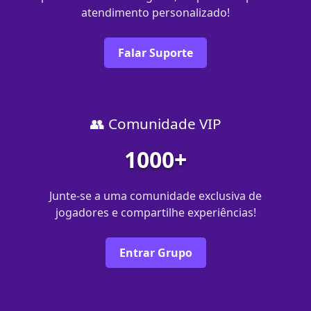
atendimento personalizado!
Falar Suporte
👥 Comunidade VIP
1000+
Junte-se a uma comunidade exclusiva de
jogadores e compartilhe experiências!
Entrar Grupo