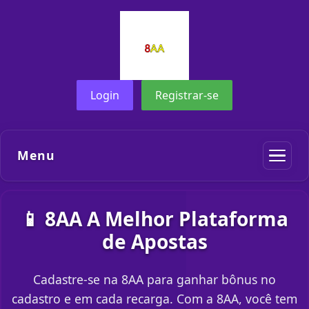
Login
Registrar-se
Menu
📱 8AA A Melhor Plataforma
de Apostas
Cadastre-se na 8AA para ganhar bônus no
cadastro e em cada recarga. Com a 8AA, você tem