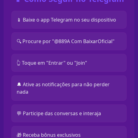
📱 Baixe o app Telegram no seu dispositivo
🔍 Procure por "@889A Com BaixarOficial"
👆 Toque em "Entrar" ou "Join"
🔔 Ative as notificações para não perder
nada
💬 Participe das conversas e interaja
🎁 Receba bônus exclusivos