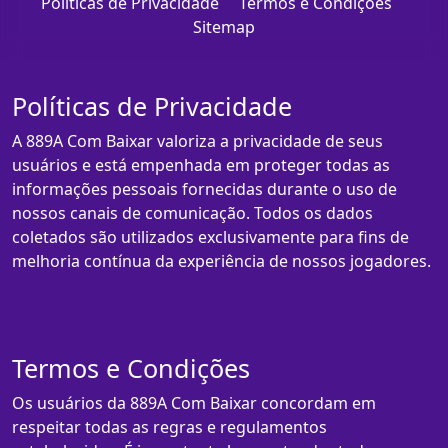
Políticas de Privacidade
Termos e Condições
Sitemap
Políticas de Privacidade
A 889A Com Baixar valoriza a privacidade de seus
usuários e está empenhada em proteger todas as
informações pessoais fornecidas durante o uso de
nossos canais de comunicação. Todos os dados
coletados são utilizados exclusivamente para fins de
melhoria contínua da experiência de nossos jogadores.
Termos e Condições
Os usuários da 889A Com Baixar concordam em
respeitar todas as regras e regulamentos