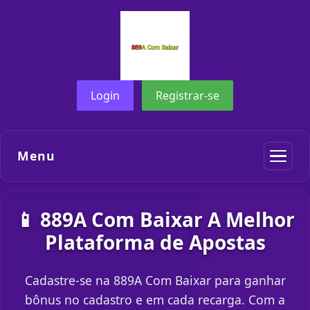
Login
Registrar-se
Menu
📱 889A Com Baixar A Melhor
Plataforma de Apostas
Cadastre-se na 889A Com Baixar para ganhar
bônus no cadastro e em cada recarga. Com a