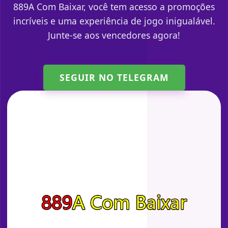
889A Com Baixar, você tem acesso a promoções
incríveis e uma experiência de jogo inigualável.
Junte-se aos vencedores agora!
SEGUIR NO TELEGRAM