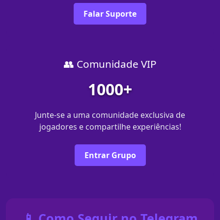
Falar Suporte
👥 Comunidade VIP
1000+
Junte-se a uma comunidade exclusiva de
jogadores e compartilhe experiências!
Entrar Grupo
📱 Como Seguir no Telegram