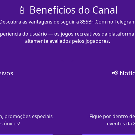
📱 Benefícios do Canal
Descubra as vantagens de seguir a 855Brl.Com no Telegra
xperiência do usuário — os jogos recreativos da plataform
altamente avaliados pelos jogadores.
sivos
📢 Notí
m, promoções especiais
Fique por dentro d
s únicos!
eventos da 