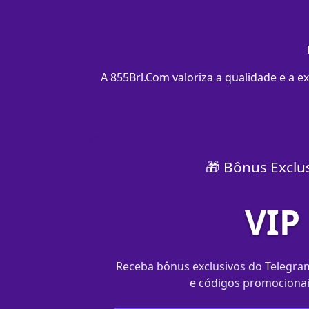
A 855Brl.Com valoriza a qualidade e a e
🎁 Bônus Exclu
VIP
Receba bônus exclusivos do Telegra
e códigos promocionai