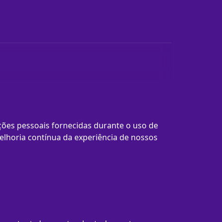
ções pessoais fornecidas durante o uso de
elhoria contínua da experiência de nossos