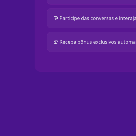
💬 Participe das conversas e interaj
🎁 Receba bônus exclusivos autom