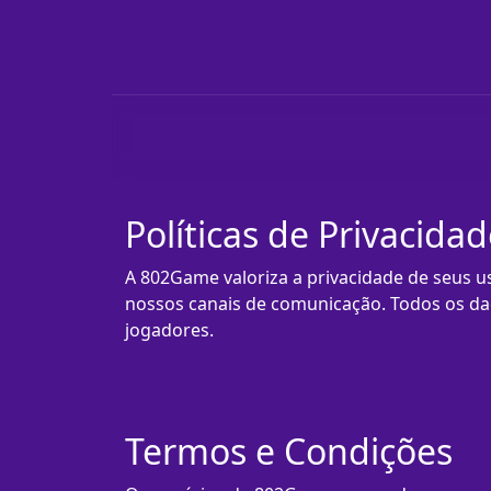
Políticas de Privacida
A 802Game valoriza a privacidade de seus 
nossos canais de comunicação. Todos os dad
jogadores.
Termos e Condições