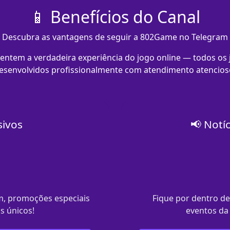
📱 Benefícios do Canal
Descubra as vantagens de seguir a 802Game no Telegram
entem a verdadeira experiência do jogo online — todos os
esenvolvidos profissionalmente com atendimento atencios
sivos
📢 Notí
m, promoções especiais
Fique por dentro d
s únicos!
eventos da