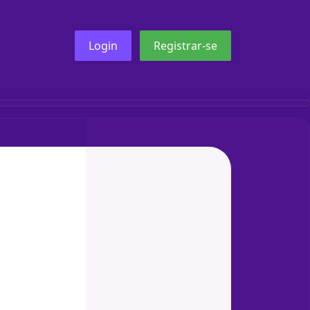
Login
Registrar-se