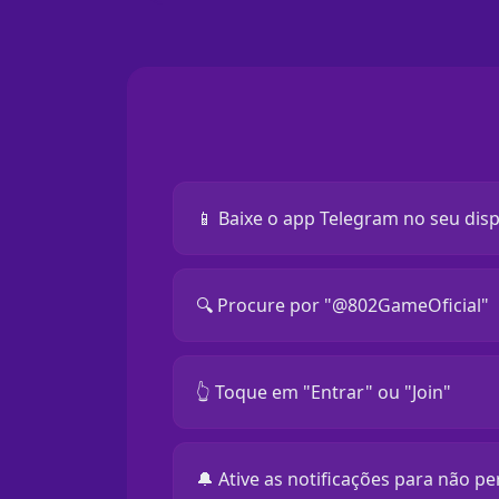
📱 Baixe o app Telegram no seu disp
🔍 Procure por "@802GameOficial"
👆 Toque em "Entrar" ou "Join"
🔔 Ative as notificações para não p