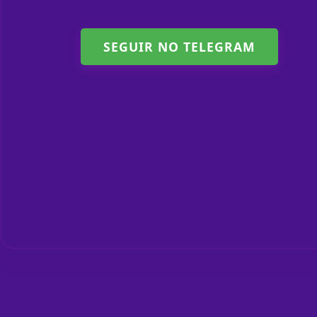
SEGUIR NO TELEGRAM