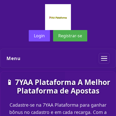
Login
Registrar-se
Menu
📱 7YAA Plataforma A Melhor
Plataforma de Apostas
Cadastre-se na 7YAA Plataforma para ganhar
bônus no cadastro e em cada recarga. Com a