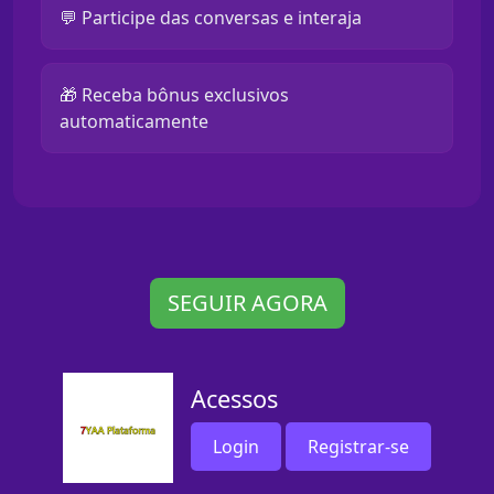
💬 Participe das conversas e interaja
🎁 Receba bônus exclusivos
automaticamente
SEGUIR AGORA
Acessos
Login
Registrar-se