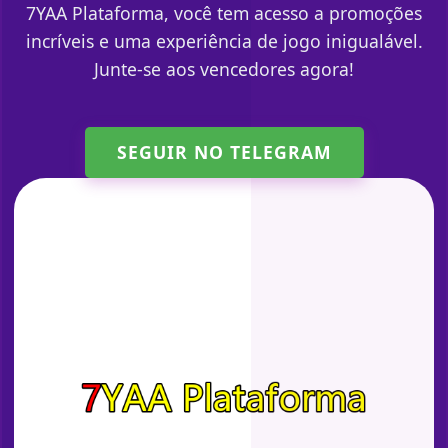
7YAA Plataforma, você tem acesso a promoções
incríveis e uma experiência de jogo inigualável.
Junte-se aos vencedores agora!
SEGUIR NO TELEGRAM