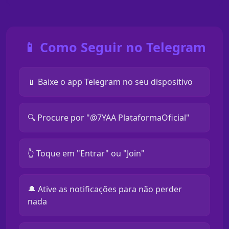
📱 Como Seguir no Telegram
📱 Baixe o app Telegram no seu dispositivo
🔍 Procure por "@7YAA PlataformaOficial"
👆 Toque em "Entrar" ou "Join"
🔔 Ative as notificações para não perder
nada