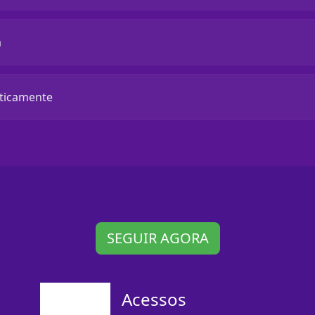
a
aticamente
SEGUIR AGORA
Acessos