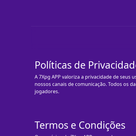
Políticas de Privacida
A 7Xpg APP valoriza a privacidade de seus 
nossos canais de comunicação. Todos os dad
jogadores.
Termos e Condições