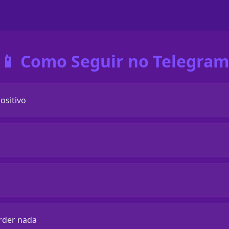
📱 Como Seguir no Telegram
ositivo
erder nada