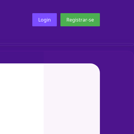
Login
Registrar-se