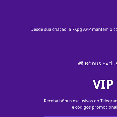
Desde sua criação, a 7Xpg APP mantém o co
🎁 Bônus Exclu
VIP
Receba bônus exclusivos do Telegra
e códigos promocionai