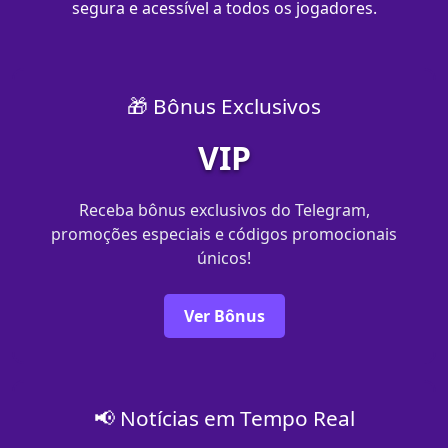
segura e acessível a todos os jogadores.
🎁 Bônus Exclusivos
VIP
Receba bônus exclusivos do Telegram,
promoções especiais e códigos promocionais
únicos!
Ver Bônus
📢 Notícias em Tempo Real