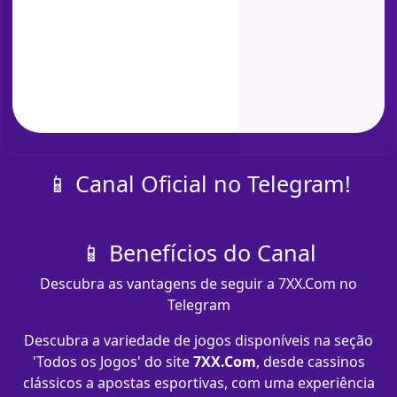
📱 Canal Oficial no Telegram!
📱 Benefícios do Canal
Descubra as vantagens de seguir a 7XX.Com no
Telegram
Descubra a variedade de jogos disponíveis na seção
'Todos os Jogos' do site
7XX.Com
, desde cassinos
clássicos a apostas esportivas, com uma experiência