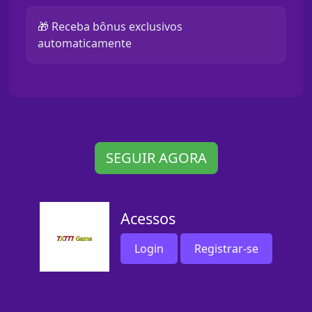
🎁 Receba bônus exclusivos
automaticamente
SEGUIR AGORA
Acessos
Login
Registrar-se