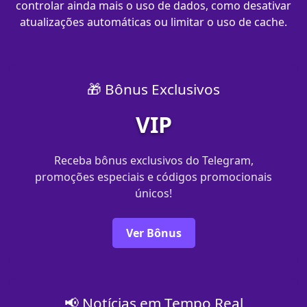
controlar ainda mais o uso de dados, como desativar
atualizações automáticas ou limitar o uso de cache.
🎁 Bônus Exclusivos
VIP
Receba bônus exclusivos do Telegram,
promoções especiais e códigos promocionais
únicos!
Ver Bônus
📢 Notícias em Tempo Real