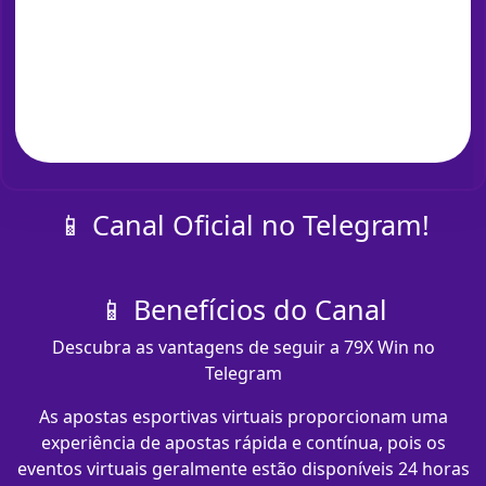
📱 Canal Oficial no Telegram!
📱 Benefícios do Canal
Descubra as vantagens de seguir a 79X Win no
Telegram
As apostas esportivas virtuais proporcionam uma
experiência de apostas rápida e contínua, pois os
eventos virtuais geralmente estão disponíveis 24 horas