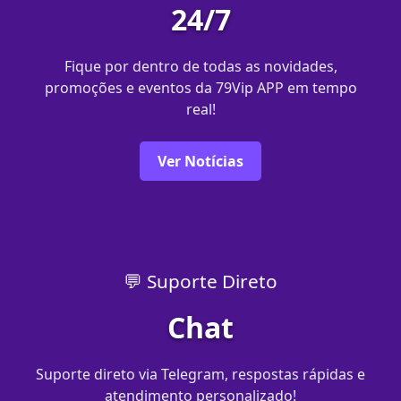
24/7
Fique por dentro de todas as novidades,
promoções e eventos da 79Vip APP em tempo
real!
Ver Notícias
💬 Suporte Direto
Chat
Suporte direto via Telegram, respostas rápidas e
atendimento personalizado!