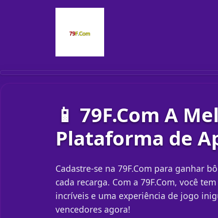
📱 79F.Com A Me
Plataforma de A
Cadastre-se na 79F.Com para ganhar bô
cada recarga. Com a 79F.Com, você tem
incríveis e uma experiência de jogo inig
vencedores agora!