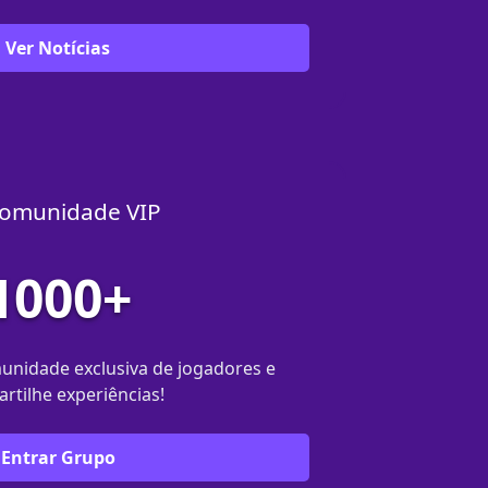
Ver Notícias
Comunidade VIP
1000+
unidade exclusiva de jogadores e
rtilhe experiências!
Entrar Grupo