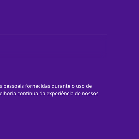
s pessoais fornecidas durante o uso de
elhoria contínua da experiência de nossos