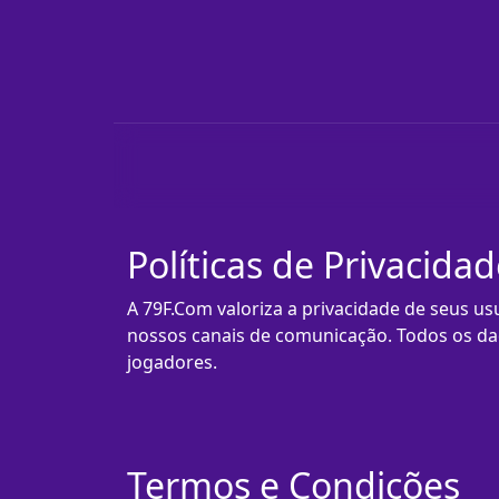
Políticas de Privacida
A 79F.Com valoriza a privacidade de seus u
nossos canais de comunicação. Todos os dad
jogadores.
Termos e Condições