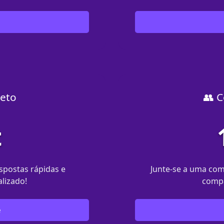
reto
👥 
t
espostas rápidas e
Junte-se a uma com
lizado!
compa
e