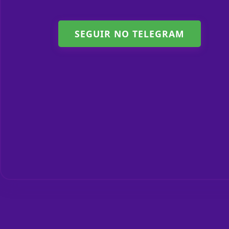
SEGUIR NO TELEGRAM