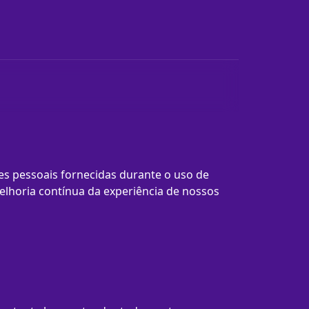
es pessoais fornecidas durante o uso de
elhoria contínua da experiência de nossos