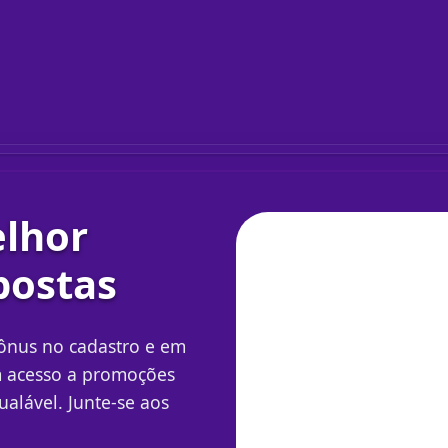
elhor
postas
ônus no cadastro e em
m acesso a promoções
ualável. Junte-se aos