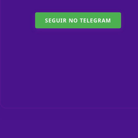
SEGUIR NO TELEGRAM