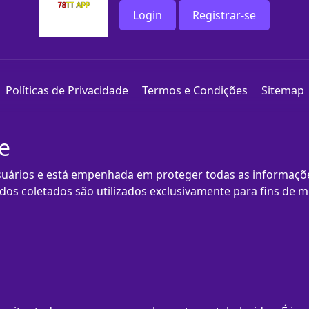
Login
Registrar-se
Políticas de Privacidade
Termos e Condições
Sitemap
de
usuários e está empenhada em proteger todas as informaçõ
os coletados são utilizados exclusivamente para fins de m