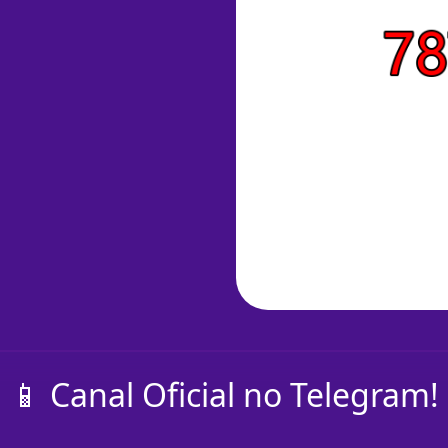
📱 Canal Oficial no Telegram!