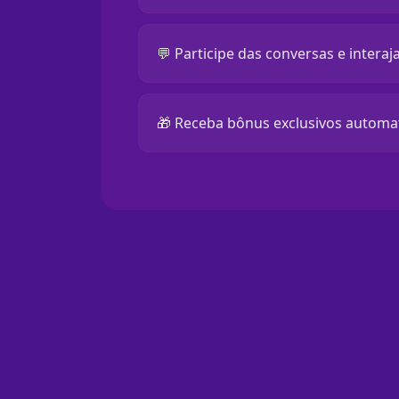
💬 Participe das conversas e interaj
🎁 Receba bônus exclusivos autom