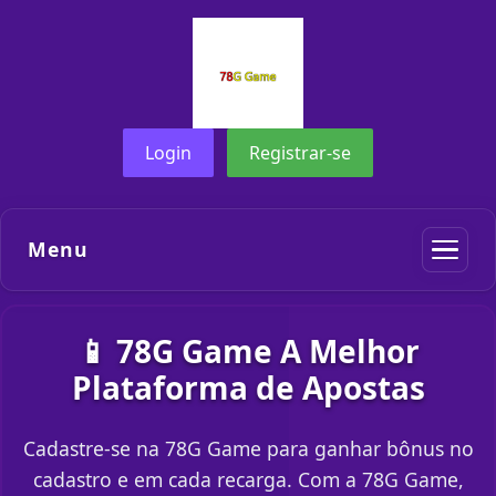
Login
Registrar-se
Menu
📱 78G Game A Melhor
Plataforma de Apostas
Cadastre-se na 78G Game para ganhar bônus no
cadastro e em cada recarga. Com a 78G Game,