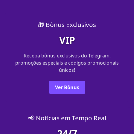
🎁 Bônus Exclusivos
VIP
Receba bônus exclusivos do Telegram,
promoções especiais e códigos promocionais
únicos!
Ver Bônus
📢 Notícias em Tempo Real
24/7