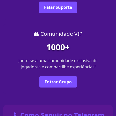
Falar Suporte
👥 Comunidade VIP
1000+
Junte-se a uma comunidade exclusiva de
jogadores e compartilhe experiências!
Entrar Grupo
📱 Como Seguir no Telegram