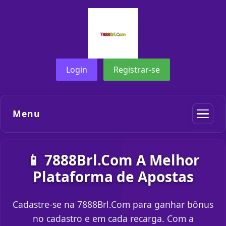
Login
Registrar-se
Menu
📱 7888Brl.Com A Melhor
Plataforma de Apostas
Cadastre-se na 7888Brl.Com para ganhar bônus
no cadastro e em cada recarga. Com a