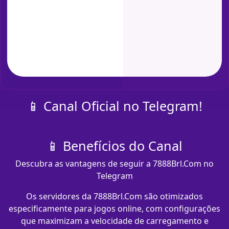
📱 Canal Oficial no Telegram!
📱 Benefícios do Canal
Descubra as vantagens de seguir a 7888Brl.Com no
Telegram
Os servidores da 7888Brl.Com são otimizados
especificamente para jogos online, com configurações
que maximizam a velocidade de carregamento e