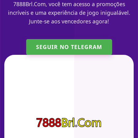
7888Brl.Com, você tem acesso a promoções
incríveis e uma experiência de jogo inigualável.
Junte-se aos vencedores agora!
SEGUIR NO TELEGRAM