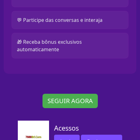
💬 Participe das conversas e interaja
🎁 Receba bônus exclusivos
automaticamente
SEGUIR AGORA
Acessos