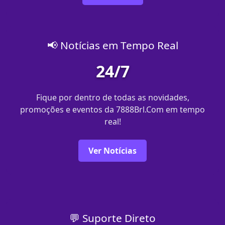
📢 Notícias em Tempo Real
24/7
Fique por dentro de todas as novidades,
promoções e eventos da 7888Brl.Com em tempo
real!
Ver Notícias
💬 Suporte Direto