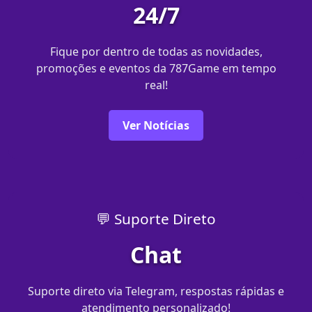
24/7
Fique por dentro de todas as novidades,
promoções e eventos da 787Game em tempo
real!
Ver Notícias
💬 Suporte Direto
Chat
Suporte direto via Telegram, respostas rápidas e
atendimento personalizado!