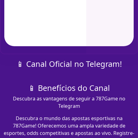
📱 Canal Oficial no Telegram!
📱 Benefícios do Canal
Descubra as vantagens de seguir a 787Game no
Telegram
Descubra o mundo das apostas esportivas na
787Game! Oferecemos uma ampla variedade de
esportes, odds competitivas e apostas ao vivo. Registre-