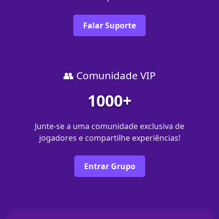
Falar Suporte
👥 Comunidade VIP
1000+
Junte-se a uma comunidade exclusiva de
jogadores e compartilhe experiências!
Entrar Grupo