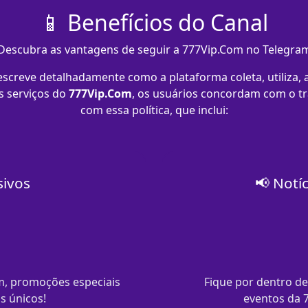
📱 Benefícios do Canal
Descubra as vantagens de seguir a 777Vip.Com no Telegra
screve detalhadamente como a plataforma coleta, utiliza,
os serviços do
777Vip.Com
, os usuários concordam com o t
com essa política, que inclui:
sivos
📢 Notí
m, promoções especiais
Fique por dentro d
s únicos!
eventos da 