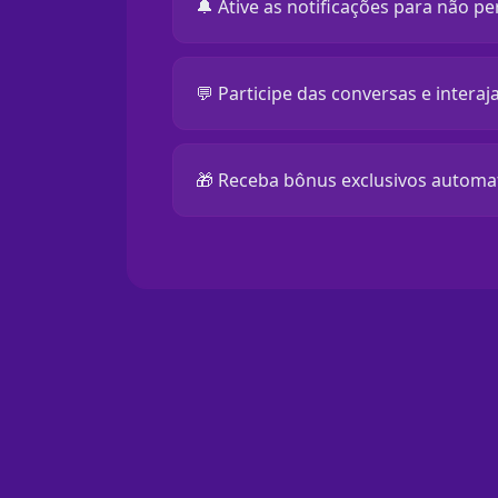
🔔 Ative as notificações para não p
💬 Participe das conversas e interaj
🎁 Receba bônus exclusivos autom