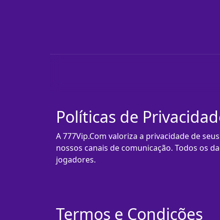
Políticas de Privacida
A 777Vip.Com valoriza a privacidade de seu
nossos canais de comunicação. Todos os dad
jogadores.
Termos e Condições