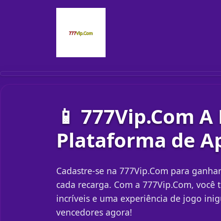
📱 777Vip.Com A
Plataforma de A
Cadastre-se na 777Vip.Com para ganhar
cada recarga. Com a 777Vip.Com, você 
incríveis e uma experiência de jogo inig
vencedores agora!