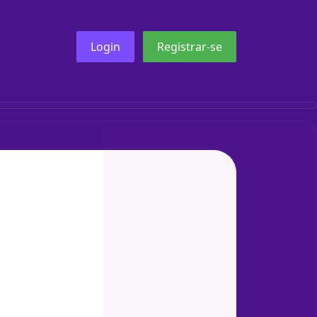
Login
Registrar-se