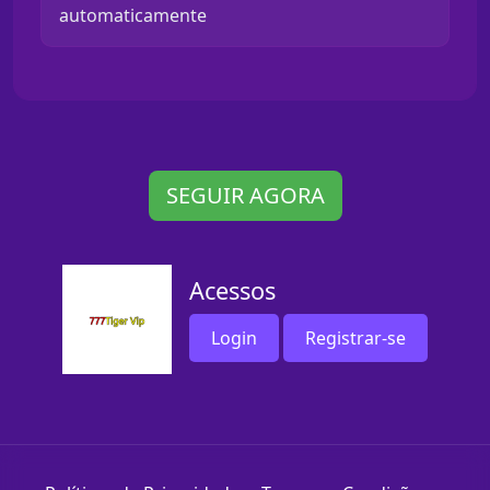
automaticamente
SEGUIR AGORA
Acessos
Login
Registrar-se