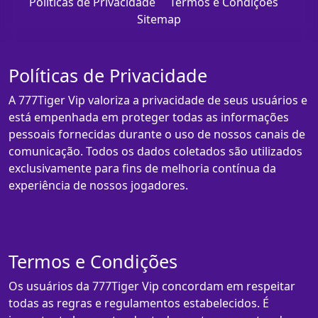
Políticas de Privacidade
Termos e Condições
Sitemap
Políticas de Privacidade
A 777Tiger Vip valoriza a privacidade de seus usuários e
está empenhada em proteger todas as informações
pessoais fornecidas durante o uso de nossos canais de
comunicação. Todos os dados coletados são utilizados
exclusivamente para fins de melhoria contínua da
experiência de nossos jogadores.
Termos e Condições
Os usuários da 777Tiger Vip concordam em respeitar
todas as regras e regulamentos estabelecidos. É