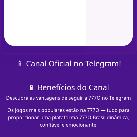
📱 Canal Oficial no Telegram!
📱 Benefícios do Canal
Descubra as vantagens de seguir a 777O no Telegram
Os jogos mais populares estão na 777O — tudo para
proporcionar uma plataforma 777O Brasil dinâmica,
confiável e emocionante.