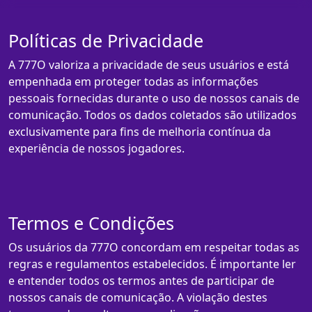
Políticas de Privacidade
A 777O valoriza a privacidade de seus usuários e está
empenhada em proteger todas as informações
pessoais fornecidas durante o uso de nossos canais de
comunicação. Todos os dados coletados são utilizados
exclusivamente para fins de melhoria contínua da
experiência de nossos jogadores.
Termos e Condições
Os usuários da 777O concordam em respeitar todas as
regras e regulamentos estabelecidos. É importante ler
e entender todos os termos antes de participar de
nossos canais de comunicação. A violação destes