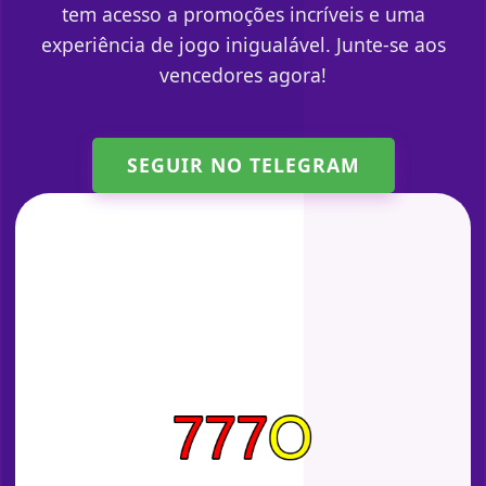
tem acesso a promoções incríveis e uma
experiência de jogo inigualável. Junte-se aos
vencedores agora!
SEGUIR NO TELEGRAM