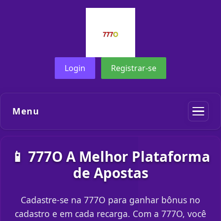
Login
Registrar-se
Menu
📱 777O A Melhor Plataforma
de Apostas
Cadastre-se na 777O para ganhar bônus no
cadastro e em cada recarga. Com a 777O, você