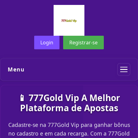
Login
Registrar-se
Menu
📱 777Gold Vip A Melhor
Plataforma de Apostas
Cadastre-se na 777Gold Vip para ganhar bônus
no cadastro e em cada recarga. Com a 777Gold