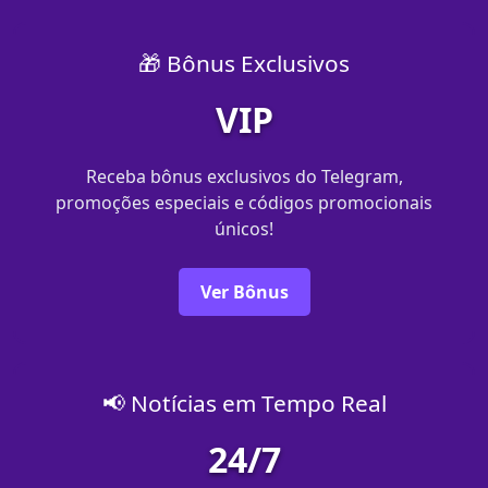
🎁 Bônus Exclusivos
VIP
Receba bônus exclusivos do Telegram,
promoções especiais e códigos promocionais
únicos!
Ver Bônus
📢 Notícias em Tempo Real
24/7