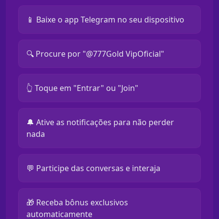
📱 Baixe o app Telegram no seu dispositivo
🔍 Procure por "@777Gold VipOficial"
👆 Toque em "Entrar" ou "Join"
🔔 Ative as notificações para não perder
nada
💬 Participe das conversas e interaja
🎁 Receba bônus exclusivos
automaticamente