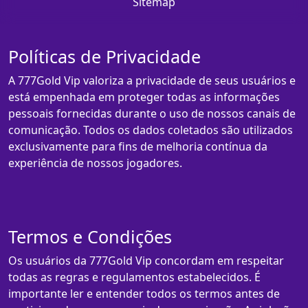
Sitemap
Políticas de Privacidade
A 777Gold Vip valoriza a privacidade de seus usuários e
está empenhada em proteger todas as informações
pessoais fornecidas durante o uso de nossos canais de
comunicação. Todos os dados coletados são utilizados
exclusivamente para fins de melhoria contínua da
experiência de nossos jogadores.
Termos e Condições
Os usuários da 777Gold Vip concordam em respeitar
todas as regras e regulamentos estabelecidos. É
importante ler e entender todos os termos antes de