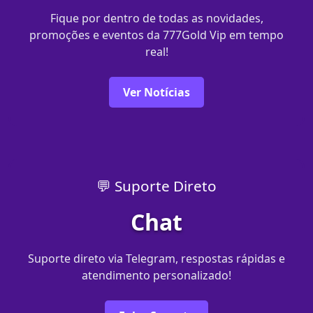
Fique por dentro de todas as novidades,
promoções e eventos da 777Gold Vip em tempo
real!
Ver Notícias
💬 Suporte Direto
Chat
Suporte direto via Telegram, respostas rápidas e
atendimento personalizado!