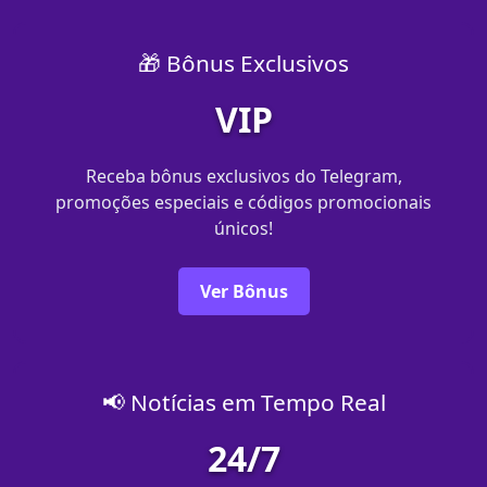
🎁 Bônus Exclusivos
VIP
Receba bônus exclusivos do Telegram,
promoções especiais e códigos promocionais
únicos!
Ver Bônus
📢 Notícias em Tempo Real
24/7