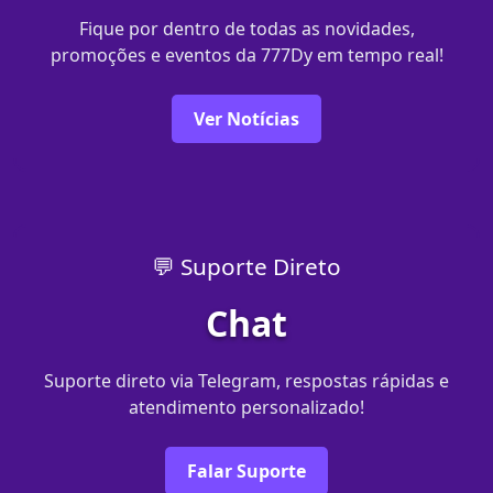
Fique por dentro de todas as novidades,
promoções e eventos da 777Dy em tempo real!
Ver Notícias
💬 Suporte Direto
Chat
Suporte direto via Telegram, respostas rápidas e
atendimento personalizado!
Falar Suporte