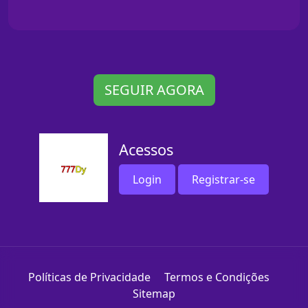
SEGUIR AGORA
Acessos
Login
Registrar-se
Políticas de Privacidade
Termos e Condições
Sitemap