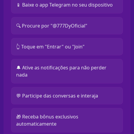
📱 Baixe o app Telegram no seu dispositivo
🔍 Procure por "@777DyOficial"
👆 Toque em "Entrar" ou "Join"
🔔 Ative as notificações para não perder
nada
💬 Participe das conversas e interaja
🎁 Receba bônus exclusivos
automaticamente