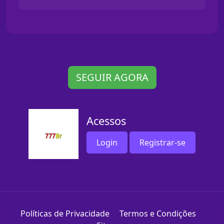
SEGUIR AGORA
Acessos
Login
Registrar-se
Políticas de Privacidade
Termos e Condições