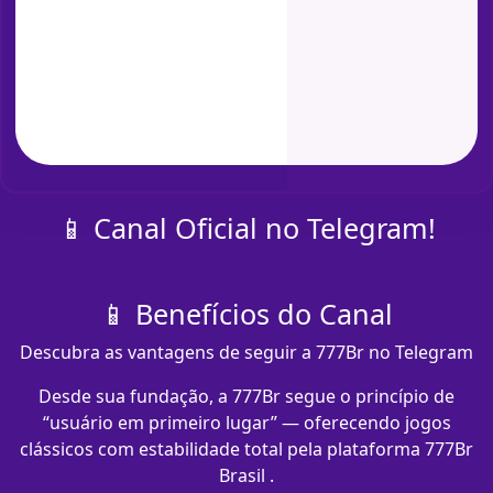
📱 Canal Oficial no Telegram!
📱 Benefícios do Canal
Descubra as vantagens de seguir a 777Br no Telegram
Desde sua fundação, a 777Br segue o princípio de
“usuário em primeiro lugar” — oferecendo jogos
clássicos com estabilidade total pela plataforma 777Br
Brasil .