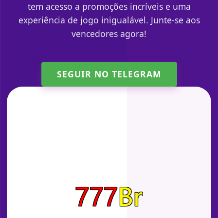
tem acesso a promoções incríveis e uma
experiência de jogo inigualável. Junte-se aos
vencedores agora!
SEGUIR NO TELEGRAM