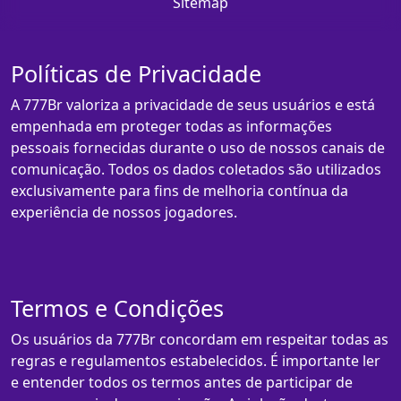
Sitemap
Políticas de Privacidade
A 777Br valoriza a privacidade de seus usuários e está
empenhada em proteger todas as informações
pessoais fornecidas durante o uso de nossos canais de
comunicação. Todos os dados coletados são utilizados
exclusivamente para fins de melhoria contínua da
experiência de nossos jogadores.
Termos e Condições
Os usuários da 777Br concordam em respeitar todas as
regras e regulamentos estabelecidos. É importante ler
e entender todos os termos antes de participar de