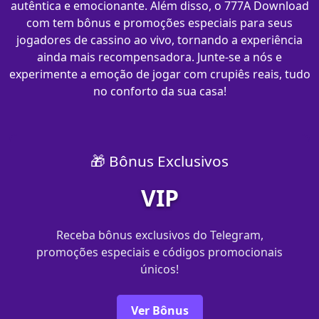
autêntica e emocionante. Além disso, o 777A Download
com​ tem bônus e promoções especiais para seus
jogadores de cassino ao vivo, tornando a experiência
ainda mais recompensadora. Junte-se a nós e
experimente a emoção de jogar com crupiês reais, tudo
no conforto da sua casa!
🎁 Bônus Exclusivos
VIP
Receba bônus exclusivos do Telegram,
promoções especiais e códigos promocionais
únicos!
Ver Bônus