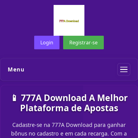
Login
Registrar-se
Menu
📱 777A Download A Melhor
Plataforma de Apostas
Cadastre-se na 777A Download para ganhar
bônus no cadastro e em cada recarga. Com a