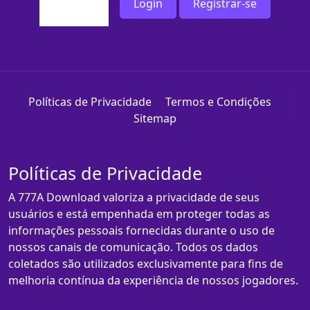
Login
Registrar-se
Políticas de Privacidade
Termos e Condições
Sitemap
Políticas de Privacidade
A 777A Download valoriza a privacidade de seus
usuários e está empenhada em proteger todas as
informações pessoais fornecidas durante o uso de
nossos canais de comunicação. Todos os dados
coletados são utilizados exclusivamente para fins de
melhoria contínua da experiência de nossos jogadores.