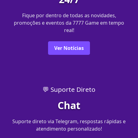
Fique por dentro de todas as novidades,
promoções e eventos da 7777 Game em tempo
real!
Ver Notícias
💬 Suporte Direto
Chat
Suporte direto via Telegram, respostas rápidas e
atendimento personalizado!