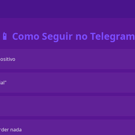
📱 Como Seguir no Telegram
ositivo
al"
erder nada