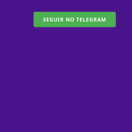
SEGUIR NO TELEGRAM