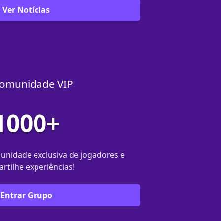
Ver Notícias
Comunidade VIP
1000+
unidade exclusiva de jogadores e
rtilhe experiências!
Entrar Grupo