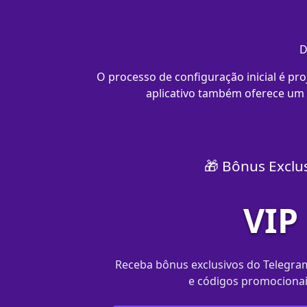
D
O processo de configuração inicial é pro
aplicativo também oferece um tu
🎁 Bônus Exclu
VIP
Receba bônus exclusivos do Telegra
e códigos promocionai