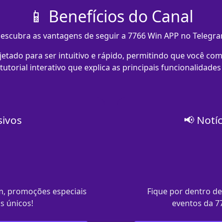
📱 Benefícios do Canal
escubra as vantagens de seguir a 7766 Win APP no Telegr
jetado para ser intuitivo e rápido, permitindo que você co
torial interativo que explica as principais funcionalidade
sivos
📢 Notí
m, promoções especiais
Fique por dentro d
s únicos!
eventos da 7