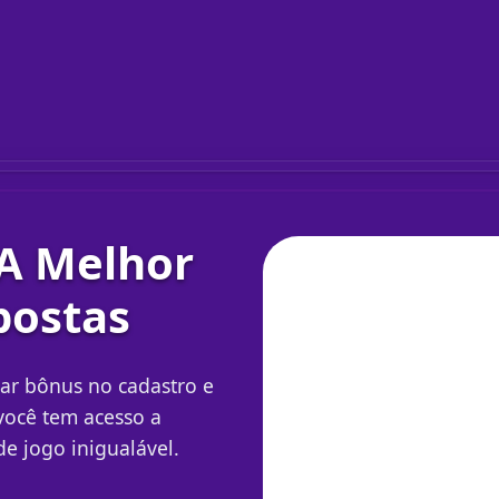
 A Melhor
postas
ar bônus no cadastro e
você tem acesso a
e jogo inigualável.