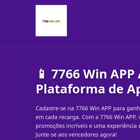
📱 7766 Win APP
Plataforma de A
Cadastre-se na 7766 Win APP para ganh
em cada recarga. Com a 7766 Win APP, 
promoções incríveis e uma experiência d
Junte-se aos vencedores agora!