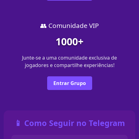
👥 Comunidade VIP
1000+
Junte-se a uma comunidade exclusiva de
jogadores e compartilhe experiências!
Entrar Grupo
📱 Como Seguir no Telegram