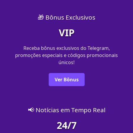
🎁 Bônus Exclusivos
VIP
Receba bônus exclusivos do Telegram,
promoções especiais e códigos promocionais
únicos!
Ver Bônus
📢 Notícias em Tempo Real
24/7