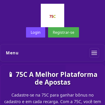
Login
Registrar-se
Menu
📱 75C A Melhor Plataforma
de Apostas
Cadastre-se na 75C para ganhar bônus no
cadastro e em cada recarga. Com a 75C, você tem