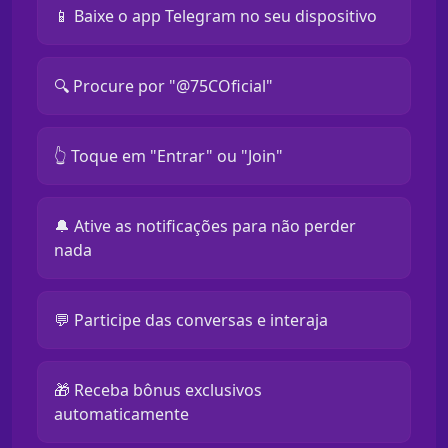
📱 Baixe o app Telegram no seu dispositivo
🔍 Procure por "@75COficial"
👆 Toque em "Entrar" ou "Join"
🔔 Ative as notificações para não perder
nada
💬 Participe das conversas e interaja
🎁 Receba bônus exclusivos
automaticamente