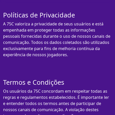
Políticas de Privacidade
A 75C valoriza a privacidade de seus usuários e está
empenhada em proteger todas as informações
pessoais fornecidas durante o uso de nossos canais de
comunicação. Todos os dados coletados são utilizados
exclusivamente para fins de melhoria contínua da
experiência de nossos jogadores.
Termos e Condições
Os usuários da 75C concordam em respeitar todas as
regras e regulamentos estabelecidos. É importante ler
e entender todos os termos antes de participar de
nossos canais de comunicação. A violação destes