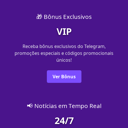
🎁 Bônus Exclusivos
VIP
Receba bônus exclusivos do Telegram,
promoções especiais e códigos promocionais
únicos!
Ver Bônus
📢 Notícias em Tempo Real
24/7