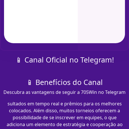
📱 Canal Oficial no Telegram!
📱 Benefícios do Canal
Descubra as vantagens de seguir a 705Win no Telegram
sultados em tempo real e prêmios para os melhores
colocados. Além disso, muitos torneios oferecem a
possibilidade de se inscrever em equipes, o que
adiciona um elemento de estratégia e cooperação ao