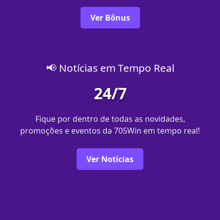
Ver Bônus
📢 Notícias em Tempo Real
24/7
Fique por dentro de todas as novidades,
promoções e eventos da 705Win em tempo real!
Ver Notícias