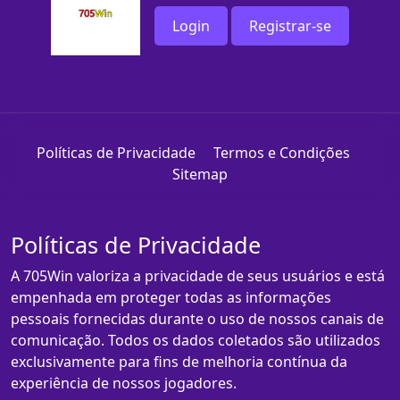
Login
Registrar-se
Políticas de Privacidade
Termos e Condições
Sitemap
Políticas de Privacidade
A 705Win valoriza a privacidade de seus usuários e está
empenhada em proteger todas as informações
pessoais fornecidas durante o uso de nossos canais de
comunicação. Todos os dados coletados são utilizados
exclusivamente para fins de melhoria contínua da
experiência de nossos jogadores.