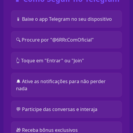
📱 Baixe o app Telegram no seu dispositivo
🔍 Procure por "@6RRr.ComOficial"
👆 Toque em "Entrar" ou "Join"
🔔 Ative as notificações para não perder
nada
💬 Participe das conversas e interaja
🎁 Receba bônus exclusivos