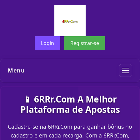
Login
Registrar-se
Menu
📱 6RRr.Com A Melhor
Plataforma de Apostas
Cadastre-se na 6RRr.Com para ganhar bônus no
cadastro e em cada recarga. Com a 6RRr.Com,