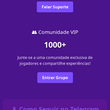
Falar Suporte
👥 Comunidade VIP
1000+
Junte-se a uma comunidade exclusiva de
jogadores e compartilhe experiências!
Entrar Grupo
📱 Como Seguir no Telegram