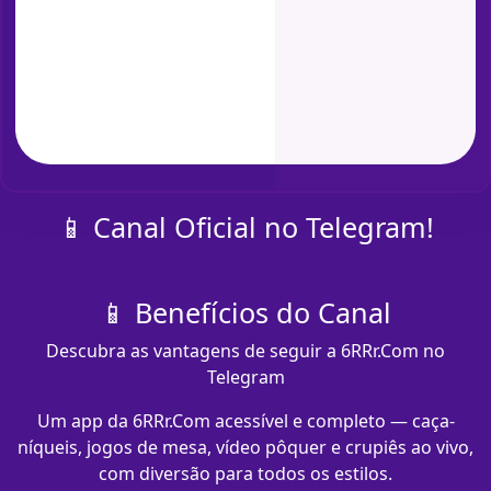
📱 Canal Oficial no Telegram!
📱 Benefícios do Canal
Descubra as vantagens de seguir a 6RRr.Com no
Telegram
Um app da 6RRr.Com acessível e completo — caça-
níqueis, jogos de mesa, vídeo pôquer e crupiês ao vivo,
com diversão para todos os estilos.