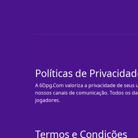
Políticas de Privacida
A 6Dpg.Com valoriza a privacidade de seus
nossos canais de comunicação. Todos os dad
jogadores.
Termos e Condições