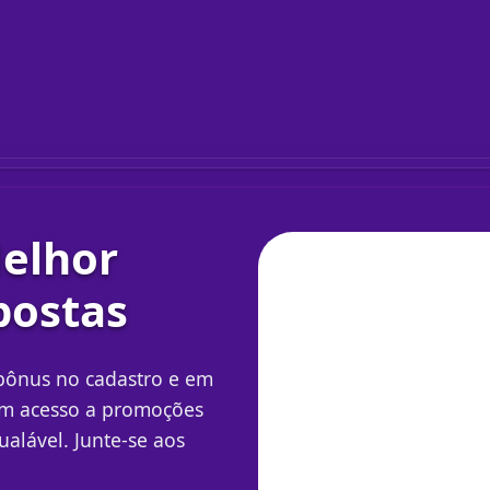
elhor
postas
bônus no cadastro e em
em acesso a promoções
ualável. Junte-se aos