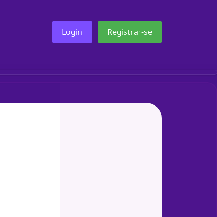
Login
Registrar-se