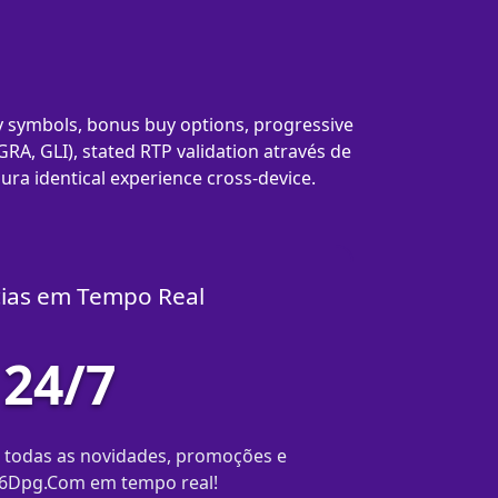
ky symbols, bonus buy options, progressive
RA, GLI), stated RTP validation através de
ra identical experience cross-device.
cias em Tempo Real
24/7
e todas as novidades, promoções e
 6Dpg.Com em tempo real!