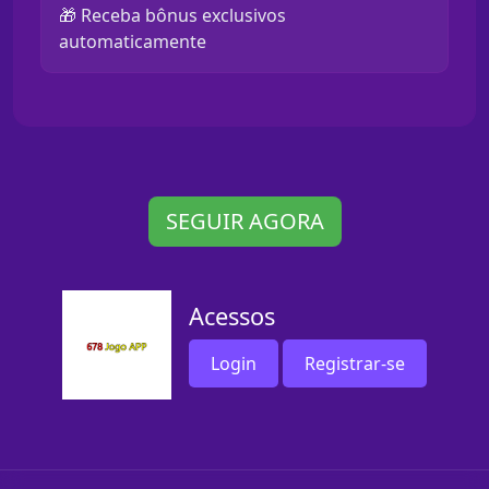
🎁 Receba bônus exclusivos
automaticamente
SEGUIR AGORA
Acessos
Login
Registrar-se