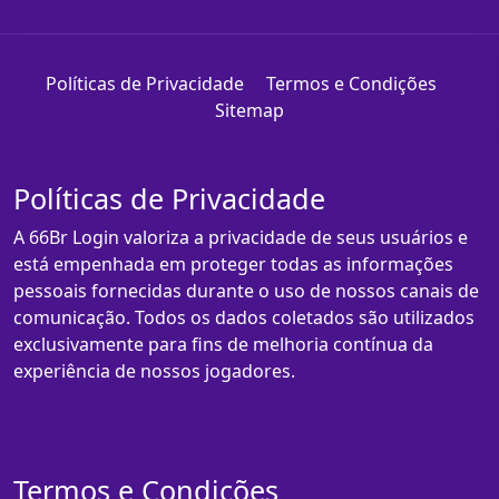
Políticas de Privacidade
Termos e Condições
Sitemap
Políticas de Privacidade
A 66Br Login valoriza a privacidade de seus usuários e
está empenhada em proteger todas as informações
pessoais fornecidas durante o uso de nossos canais de
comunicação. Todos os dados coletados são utilizados
exclusivamente para fins de melhoria contínua da
experiência de nossos jogadores.
Termos e Condições