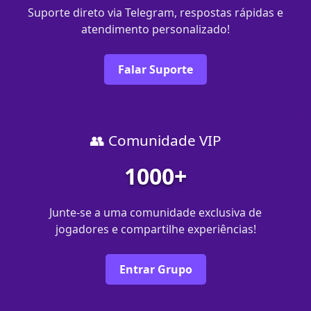
Suporte direto via Telegram, respostas rápidas e
atendimento personalizado!
Falar Suporte
👥 Comunidade VIP
1000+
Junte-se a uma comunidade exclusiva de
jogadores e compartilhe experiências!
Entrar Grupo