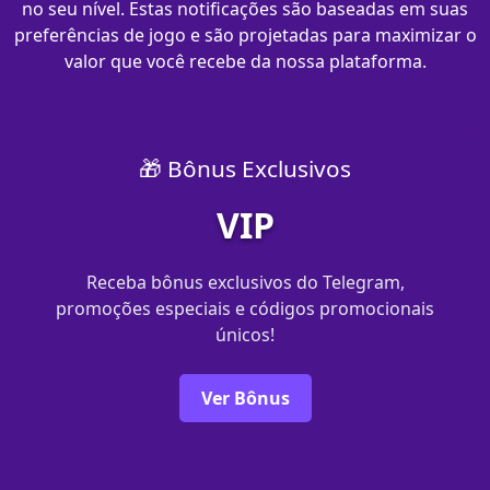
no seu nível. Estas notificações são baseadas em suas
preferências de jogo e são projetadas para maximizar o
valor que você recebe da nossa plataforma.
🎁 Bônus Exclusivos
VIP
Receba bônus exclusivos do Telegram,
promoções especiais e códigos promocionais
únicos!
Ver Bônus