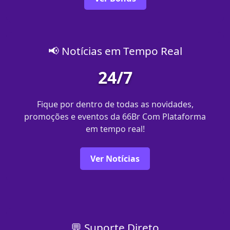
📢 Notícias em Tempo Real
24/7
Fique por dentro de todas as novidades,
promoções e eventos da 66Br Com Plataforma
em tempo real!
Ver Notícias
💬 Suporte Direto