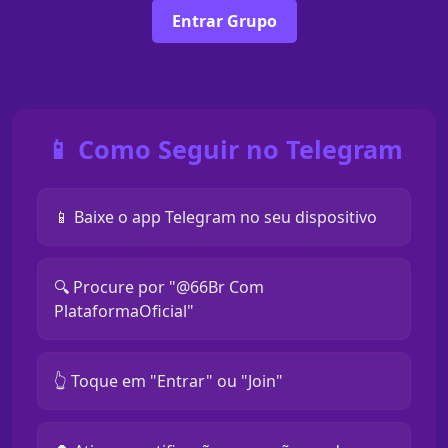
Entrar Grupo
📱 Como Seguir no Telegram
📱 Baixe o app Telegram no seu dispositivo
🔍 Procure por "@66Br Com
PlataformaOficial"
👆 Toque em "Entrar" ou "Join"