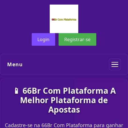
Login
Registrar-se
Menu
📱 66Br Com Plataforma A
Melhor Plataforma de
Apostas
Cadastre-se na 66Br Com Plataforma para ganhar