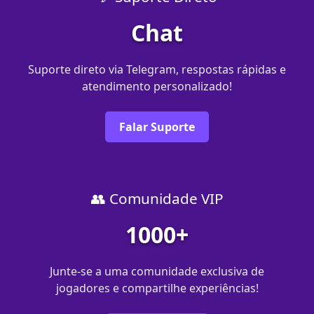
Chat
Suporte direto via Telegram, respostas rápidas e
atendimento personalizado!
Falar Suporte
👥 Comunidade VIP
1000+
Junte-se a uma comunidade exclusiva de
jogadores e compartilhe experiências!