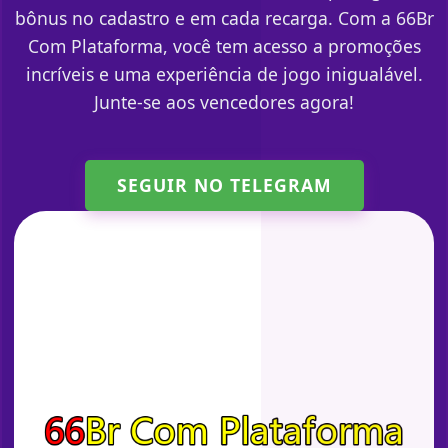
bônus no cadastro e em cada recarga. Com a 66Br
Com Plataforma, você tem acesso a promoções
incríveis e uma experiência de jogo inigualável.
Junte-se aos vencedores agora!
SEGUIR NO TELEGRAM