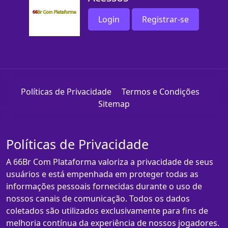
Login
Registrar-se
Políticas de Privacidade
Termos e Condições
Sitemap
Políticas de Privacidade
A 66Br Com Plataforma valoriza a privacidade de seus
usuários e está empenhada em proteger todas as
informações pessoais fornecidas durante o uso de
nossos canais de comunicação. Todos os dados
coletados são utilizados exclusivamente para fins de
melhoria contínua da experiência de nossos jogadores.