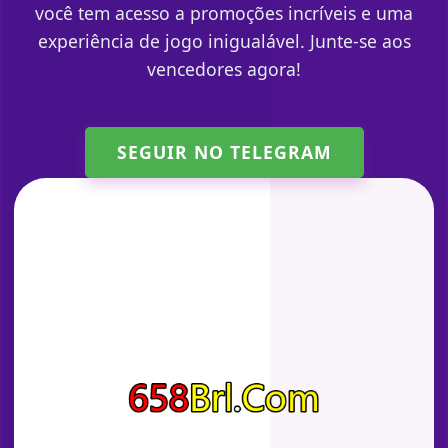
você tem acesso a promoções incríveis e uma
experiência de jogo inigualável. Junte-se aos
vencedores agora!
SEGUIR NO TELEGRAM