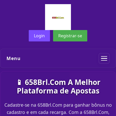
Login
Registrar-se
Menu
📱 658Brl.Com A Melhor
Plataforma de Apostas
Cadastre-se na 658Brl.Com para ganhar bônus no
cadastro e em cada recarga. Com a 658Brl.Com,