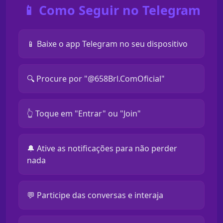
📱 Como Seguir no Telegram
📱 Baixe o app Telegram no seu dispositivo
🔍 Procure por "@658Brl.ComOficial"
👆 Toque em "Entrar" ou "Join"
🔔 Ative as notificações para não perder
nada
💬 Participe das conversas e interaja