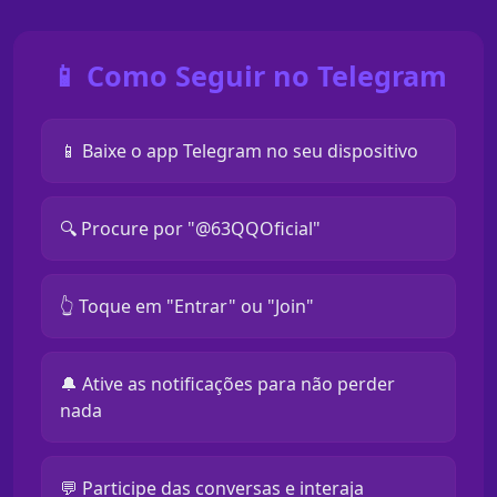
📱 Como Seguir no Telegram
📱 Baixe o app Telegram no seu dispositivo
🔍 Procure por "@63QQOficial"
👆 Toque em "Entrar" ou "Join"
🔔 Ative as notificações para não perder
nada
💬 Participe das conversas e interaja