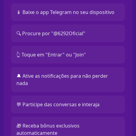
📱 Baixe o app Telegram no seu dispositivo
🔍 Procure por "@6292Oficial"
👆 Toque em "Entrar" ou "Join"
🔔 Ative as notificações para não perder
nada
💬 Participe das conversas e interaja
🎁 Receba bônus exclusivos
automaticamente