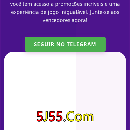
você tem acesso a promoções incríveis e uma
experiência de jogo inigualável. Junte-se aos
vencedores agora!
SEGUIR NO TELEGRAM