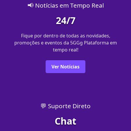
📢 Notícias em Tempo Real
24/7
Fique por dentro de todas as novidades,
promoções e eventos da 5GGg Plataforma em
tempo real!
Ver Notícias
💬 Suporte Direto
Chat