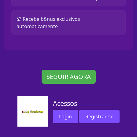
🎁 Receba bônus exclusivos
automaticamente
SEGUIR AGORA
Acessos
Login
Registrar-se