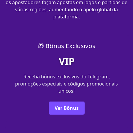
os apostadores façam apostas em jogos e partidas de
várias regiões, aumentando o apelo global da
plataforma.
🎁 Bônus Exclusivos
VIP
Receba bônus exclusivos do Telegram,
promoções especiais e códigos promocionais
únicos!
Ver Bônus