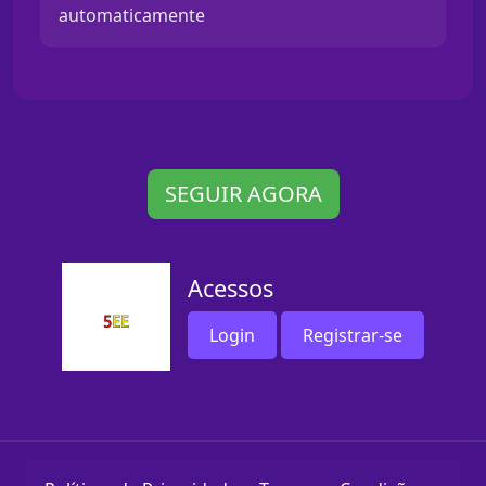
automaticamente
SEGUIR AGORA
Acessos
Login
Registrar-se