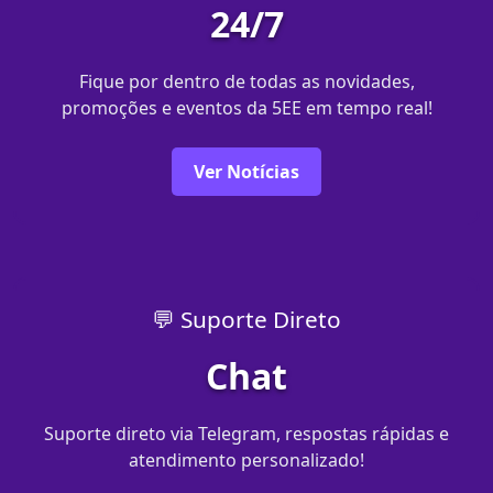
24/7
Fique por dentro de todas as novidades,
promoções e eventos da 5EE em tempo real!
Ver Notícias
💬 Suporte Direto
Chat
Suporte direto via Telegram, respostas rápidas e
atendimento personalizado!