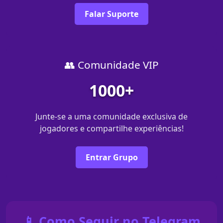
Falar Suporte
👥 Comunidade VIP
1000+
Junte-se a uma comunidade exclusiva de
jogadores e compartilhe experiências!
Entrar Grupo
📱 Como Seguir no Telegram