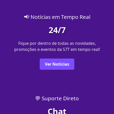
📢 Notícias em Tempo Real
24/7
Fique por dentro de todas as novidades,
promoções e eventos da 57T em tempo real!
Ver Notícias
💬 Suporte Direto
Chat