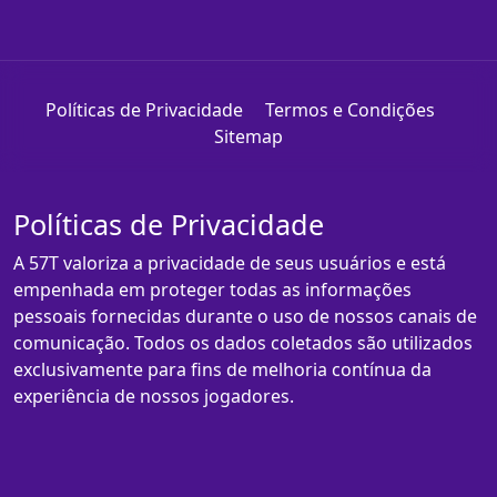
Políticas de Privacidade
Termos e Condições
Sitemap
Políticas de Privacidade
A 57T valoriza a privacidade de seus usuários e está
empenhada em proteger todas as informações
pessoais fornecidas durante o uso de nossos canais de
comunicação. Todos os dados coletados são utilizados
exclusivamente para fins de melhoria contínua da
experiência de nossos jogadores.