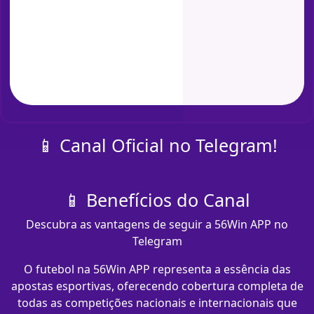
📱 Canal Oficial no Telegram!
📱 Benefícios do Canal
Descubra as vantagens de seguir a 56Win APP no
Telegram
O futebol na 56Win APP representa a essência das
apostas esportivas, oferecendo cobertura completa de
todas as competições nacionais e internacionais que