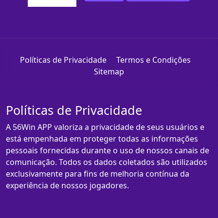
Políticas de Privacidade
Termos e Condições
Sitemap
Políticas de Privacidade
A 56Win APP valoriza a privacidade de seus usuários e
está empenhada em proteger todas as informações
pessoais fornecidas durante o uso de nossos canais de
comunicação. Todos os dados coletados são utilizados
exclusivamente para fins de melhoria contínua da
experiência de nossos jogadores.