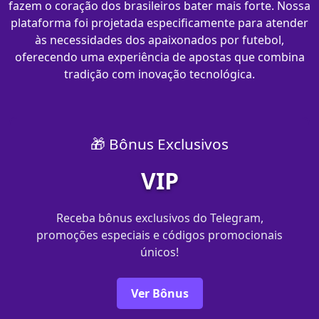
fazem o coração dos brasileiros bater mais forte. Nossa
plataforma foi projetada especificamente para atender
às necessidades dos apaixonados por futebol,
oferecendo uma experiência de apostas que combina
tradição com inovação tecnológica.
🎁 Bônus Exclusivos
VIP
Receba bônus exclusivos do Telegram,
promoções especiais e códigos promocionais
únicos!
Ver Bônus