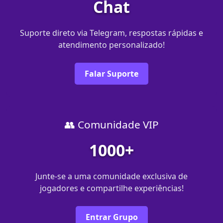
Chat
Suporte direto via Telegram, respostas rápidas e
atendimento personalizado!
Falar Suporte
👥 Comunidade VIP
1000+
Junte-se a uma comunidade exclusiva de
jogadores e compartilhe experiências!
Entrar Grupo