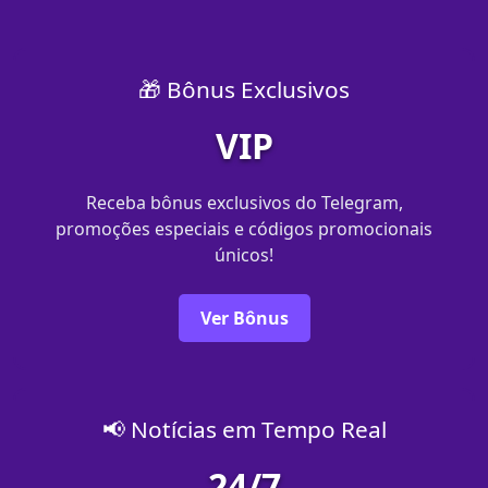
🎁 Bônus Exclusivos
VIP
Receba bônus exclusivos do Telegram,
promoções especiais e códigos promocionais
únicos!
Ver Bônus
📢 Notícias em Tempo Real
24/7