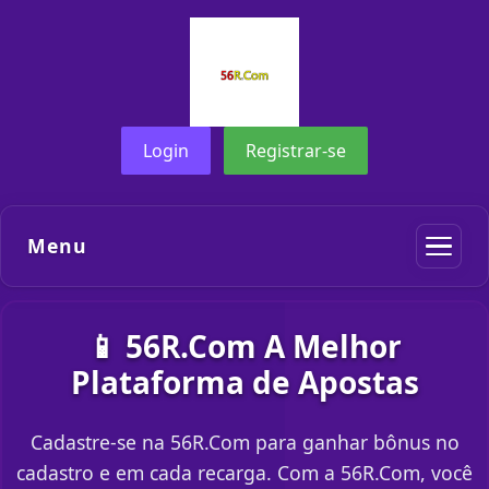
Login
Registrar-se
Menu
📱 56R.Com A Melhor
Plataforma de Apostas
Cadastre-se na 56R.Com para ganhar bônus no
cadastro e em cada recarga. Com a 56R.Com, você