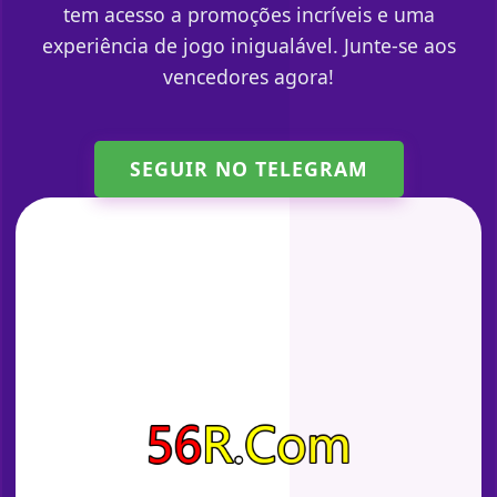
tem acesso a promoções incríveis e uma
experiência de jogo inigualável. Junte-se aos
vencedores agora!
SEGUIR NO TELEGRAM