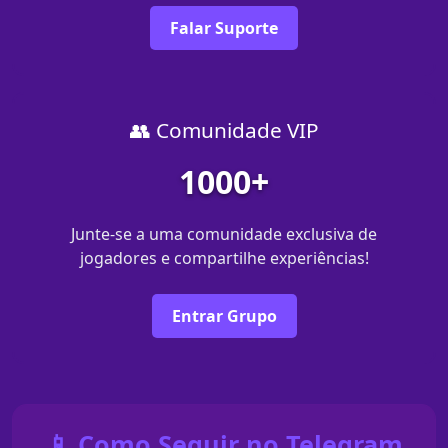
Falar Suporte
👥 Comunidade VIP
1000+
Junte-se a uma comunidade exclusiva de
jogadores e compartilhe experiências!
Entrar Grupo
📱 Como Seguir no Telegram