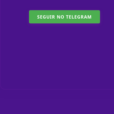
SEGUIR NO TELEGRAM