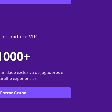
Comunidade VIP
1000+
unidade exclusiva de jogadores e
rtilhe experiências!
Entrar Grupo