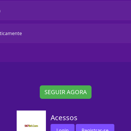
a
aticamente
SEGUIR AGORA
Acessos
Login
Registrar-se