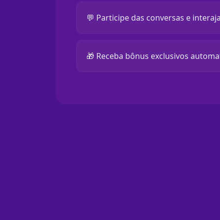
💬 Participe das conversas e interaj
🎁 Receba bônus exclusivos autom