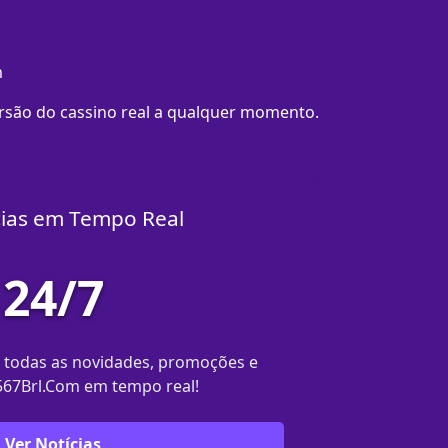
m
ersão do cassino real a qualquer momento.
cias em Tempo Real
24/7
e todas as novidades, promoções e
567Brl.Com em tempo real!
Ver Notícias