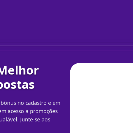
 Melhor
postas
 bônus no cadastro e em
tem acesso a promoções
ualável. Junte-se aos