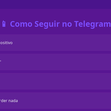
📱 Como Seguir no Telegram
ositivo
"
erder nada