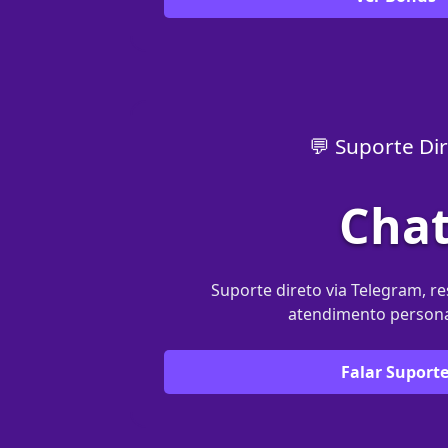
💬 Suporte Di
Cha
Suporte direto via Telegram, r
atendimento persona
Falar Suport