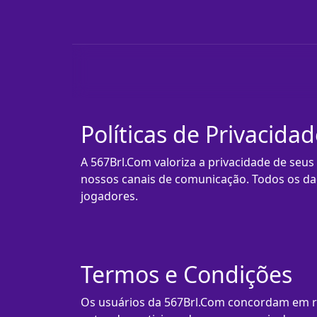
Políticas de Privacida
A 567Brl.Com valoriza a privacidade de seu
nossos canais de comunicação. Todos os dad
jogadores.
Termos e Condições
Os usuários da 567Brl.Com concordam em res