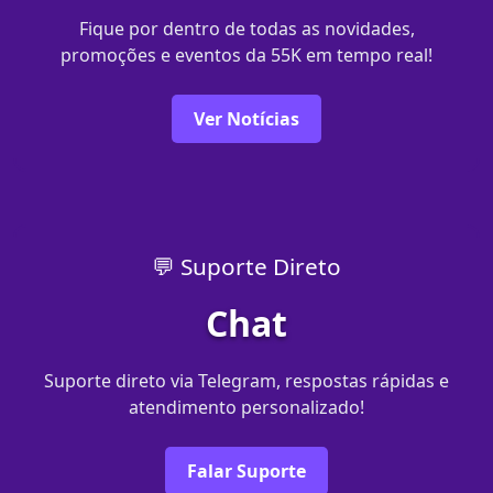
Fique por dentro de todas as novidades,
promoções e eventos da 55K em tempo real!
Ver Notícias
💬 Suporte Direto
Chat
Suporte direto via Telegram, respostas rápidas e
atendimento personalizado!
Falar Suporte