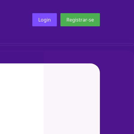
Login
Registrar-se