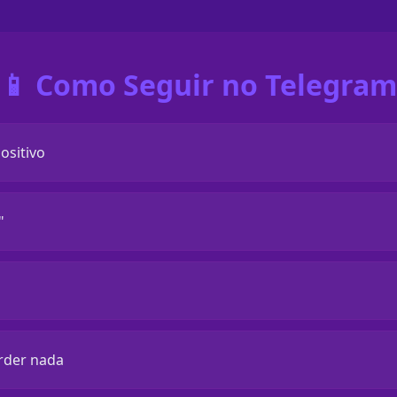
📱 Como Seguir no Telegram
ositivo
"
erder nada