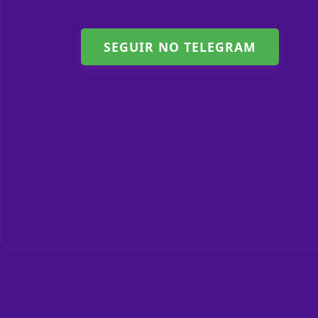
SEGUIR NO TELEGRAM