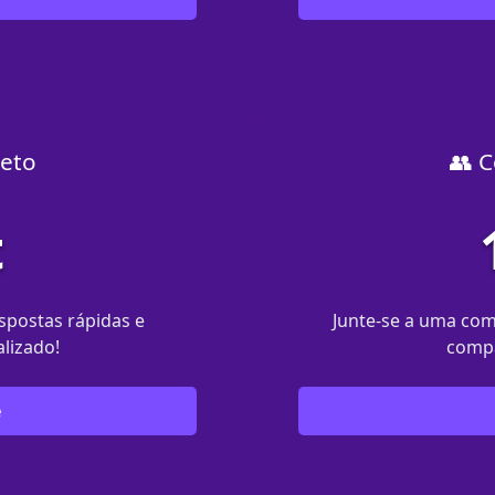
reto
👥 
t
espostas rápidas e
Junte-se a uma com
lizado!
compa
e