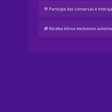
💬 Participe das conversas e interaj
🎁 Receba bônus exclusivos autom